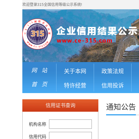
欢迎登录315全国信用等级公示系统!
网 站
关于本网
政策法规
首 页
特许经营
信用投诉
信用证书查询
通知公告
机构名称
信用代码