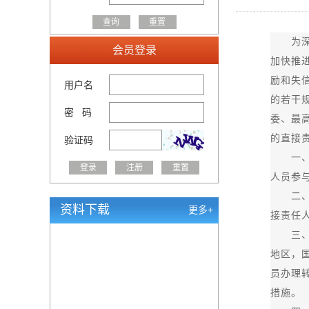
为深入
会员登录
加快推
励和失
用户名
的若干
密 码
委、最
的直接
验证码
一、各
人员参
二、市
资料下载
更多+
接责任
三、各
地区，
员办理
措施。