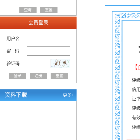
会员登录
用户名
密 码
验证码
【
评
信用
资料下载
更多+
证书
评级
有效
评