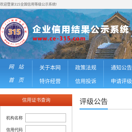
欢迎登录315全国信用等级公示系统!
网 站
关于本网
政策法规
通知公告
首 页
特许经营
信用投诉
申请评级
信用证书查询
评级公告
机构名称
信用代码