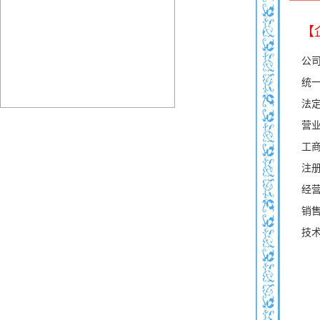
【
公
统一
法
营业
工
注
经
销
技