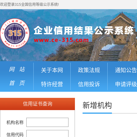
欢迎登录315全国信用等级公示系统!
网 站
关于本网
政策法规
通知公告
首 页
特许经营
信用投诉
申请评级
信用证书查询
新增机构
机构名称
信用代码