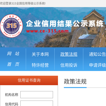
欢迎登录315全国信用等级公示系统!
网 站
关于本网
政策法规
通知公告
首 页
特许经营
信用投诉
申请评级
信用证书查询
政策法规
机构名称
信用代码