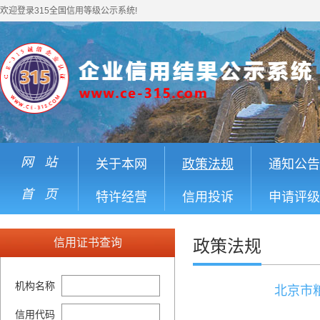
欢迎登录315全国信用等级公示系统!
网 站
关于本网
政策法规
通知公告
首 页
特许经营
信用投诉
申请评级
信用证书查询
政策法规
机构名称
北京市
信用代码