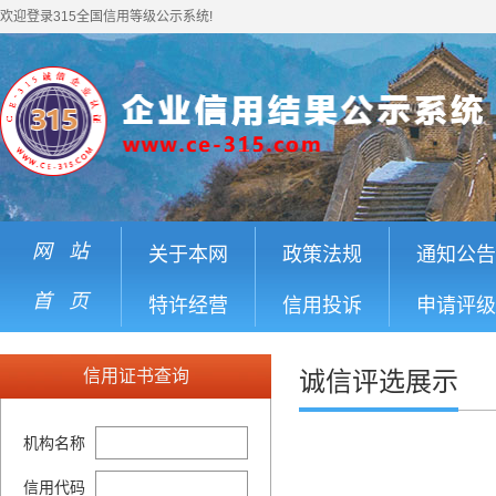
欢迎登录315全国信用等级公示系统!
网 站
关于本网
政策法规
通知公告
首 页
特许经营
信用投诉
申请评级
信用证书查询
诚信评选展示
机构名称
信用代码